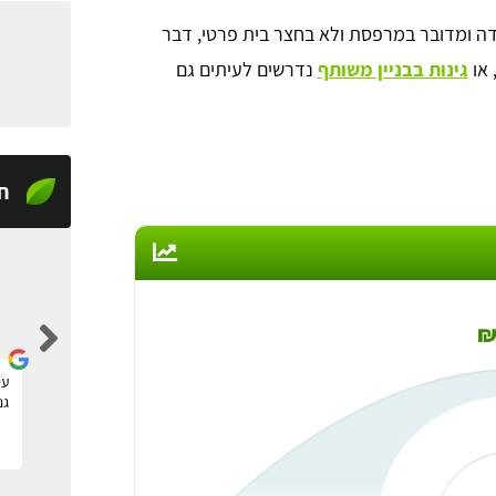
דה ומדובר במרפסת ולא בחצר בית פרטי, דבר
 או
גינות בבניין משותף
נדרשים לעיתים גם
ח
tom raz
מצאתי דרך האתר גנן להקמה של גינה חדשה, שירות
עי
מעולה ומקצועי, תודה!
גנ