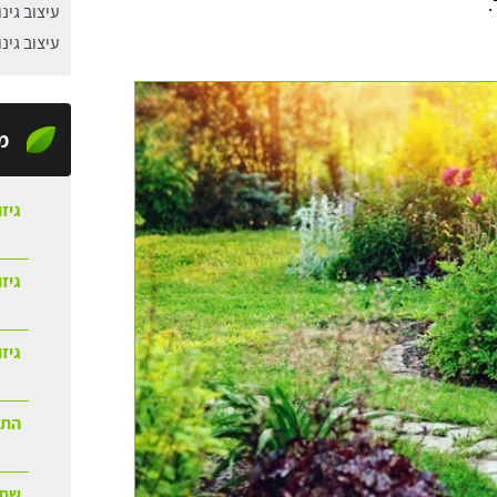
.
עיצוב גינו
עיצוב גינ
מ
גיזו
גיז
גיזו
התק
שתי