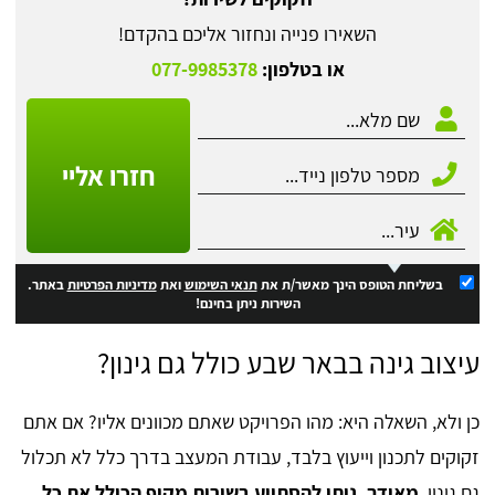
השאירו פנייה ונחזור אליכם בהקדם!
או בטלפון:
077-9985378
חזרו אליי
בשליחת הטופס הינך מאשר/ת את
תנאי השימוש
ואת
מדיניות הפרטיות
באתר.
השירות ניתן בחינם!
עיצוב גינה בבאר שבע כולל גם גינון?
כן ולא, השאלה היא: מהו הפרויקט שאתם מכוונים אליו? אם אתם
זקוקים לתכנון וייעוץ בלבד, עבודת המעצב בדרך כלל לא תכלול
גם גינון.
מאידך, ניתן להסתייע בשירות מקיף הכולל את כל