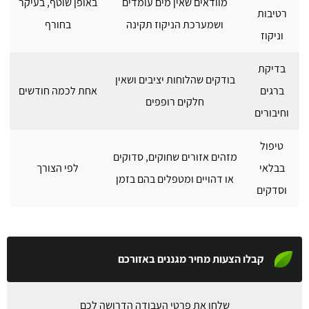
מוודאים שאין מים עומדים
באופן שוטף, בעיקר
רטיבות
ושמערכת הניקוז תקינה
בחורף
וניקוז
בדיקת
בודקים שהלוחות יציבים ושאין
ברגים
אחת לכמה חודשים
חלקים רופפים
וחיבורים
טיפול
מזהים אזורים שחוקים, סדוקים
בבלאי
לפי הצורך
או דהויים ומטפלים בהם בזמן
וסדקים
קבלו הצעות מחיר מגננים באזורכם
שלחו את פרטי העבודה הדרושה לכם