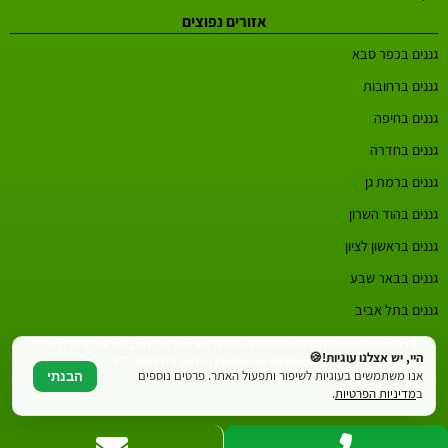
אזורים נפוצים
גננים בכפר סבא
גננים ברחובות
גננים בחיפה
גננים בחדרה
גננים ברמת גן
גננים בהוד השרון
גננים בראשון לציון
גננים בבאר שבע
גננים בתל אביב
© כל הזכויות שמורות לגננים פלוס 2019 - 2026 | משרדים: צור יצחק, נחל איילון 20 | דוא"ל:
היי, יש אצלנו עוגיות!🍪
ganplus.co.il@gmail.com | טלפון: 077-9985378
אנו משתמשים בעוגיות לשיפור ותפעול האתר. פרטים נוספים
הבנתי
ב
מדיניות הפרטיות
.