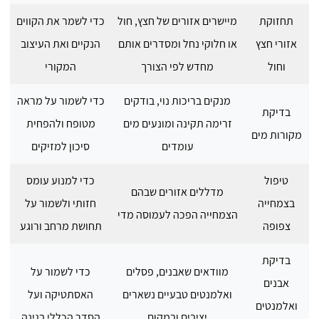
תחזוקת
מיישרים אזורים של חצץ, חול
כדי לשמר את הקווים
אזורי חצץ
או חלוקי נחל ומסדרים אותם
הנקיים ואת העיצוב
וחול
מחדש לפי הצורך
המקורי
מנקים בריכות נוי, בודקים
כדי לשמור על מראה
בדיקת
זרימה תקינה ומונעים מים
מטופח ולהפחית
מקורות מים
עומדים
סיכון למזיקים
טיפול
כדי למנוע עומס
מדללים אזורים שבהם
בצמחייה
חזותי ולשמור על
הצמחייה הפכה לעמוסה מדי
צפופה
תחושת מרחב ורוגע
בדיקת
מוודאים שאבנים, פסלים
כדי לשמור על
אבנים
ואלמנטים טבעיים נשארים
האסתטיקה ועל
ואלמנטים
יציבים ובמקום
הסדר הכללי בגינה