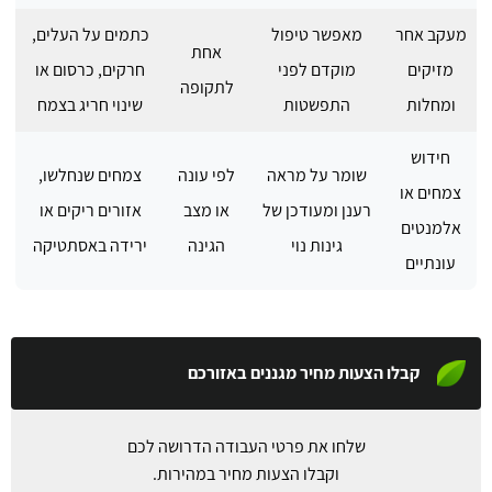
מעקב אחר
מאפשר טיפול
כתמים על העלים,
אחת
מזיקים
מוקדם לפני
חרקים, כרסום או
לתקופה
ומחלות
התפשטות
שינוי חריג בצמח
חידוש
שומר על מראה
לפי עונה
צמחים שנחלשו,
צמחים או
רענן ומעודכן של
או מצב
אזורים ריקים או
אלמנטים
גינות נוי
הגינה
ירידה באסתטיקה
עונתיים
קבלו הצעות מחיר מגננים באזורכם
שלחו את פרטי העבודה הדרושה לכם
וקבלו הצעות מחיר במהירות.