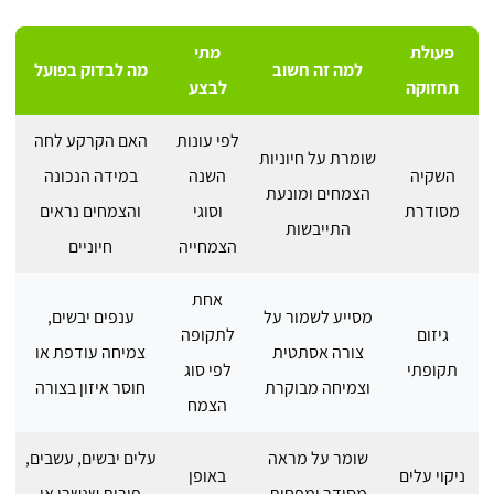
פעולת
מתי
למה זה חשוב
מה לבדוק בפועל
תחזוקה
לבצע
לפי עונות
האם הקרקע לחה
שומרת על חיוניות
השקיה
השנה
במידה הנכונה
הצמחים ומונעת
מסודרת
וסוגי
והצמחים נראים
התייבשות
הצמחייה
חיוניים
אחת
מסייע לשמור על
ענפים יבשים,
גיזום
לתקופה
צורה אסתטית
צמיחה עודפת או
תקופתי
לפי סוג
וצמיחה מבוקרת
חוסר איזון בצורה
הצמח
שומר על מראה
עלים יבשים, עשבים,
ניקוי עלים
באופן
מסודר ומפחית
פירות שנשרו או