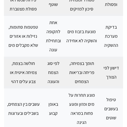
ופסולת
שוטף
סיכון למזיקים
פסולת מצטברת
אחת
בדיקת
טפטפות סתומות,
מונעת בזבוז מים
לתקופה
מערכת
נזילות או אזורים
והשקיה לא אחידה
ובתחילת
ההשקיה
שלא מקבלים מים
עונה
תומך בצמיחה,
לפי סוג
חולשה בצמח,
דישון לפי
פריחה ובריאות
הצמח
צמיחה איטית או
הצורך
הצמחים
והעונה
צבע עלים דהוי
מונע תחרות על
טיפול
מים ומזון ופוגע
באופן
עשבים בין הצמחים,
בעשבים
פחות במראה
קבוע
בשבילים ובערוגות
שוטים
הגינה