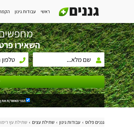
ראשי
עבודות גינון
הקמת 
מחפשים 
השאירו פרטי
ש
הנני מאשר/ת את
ת
גננים פלוס
עבודות גינון
שתילת עצים
שתילת עץ רימון