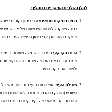
להלן השלבים העיקריים בתהליך:
בחירת מיקום מתאים:
עצי רימון זקוקים לשמש
בגינה שמקבל לפחות שש שעות של אור שמש ישיר
מנוקזת היטב שכן עצי רימון רגישים לעודף מים.
הכנת הקרקע:
חפרו בור שתילה שעומקו כפול מ
ממנו. ערבבו את האדמה שנחפרה עם קומפוסט אי
anna lipaz
ולשפר את ניקוז המים.
שתילת העץ:
הוציאו את העץ בזהירות מהמיכל וה
ממש כמו שכתוב. מקבלים כמה הצעות ומשווים מחירים!
עשיתי זאת והצלחתי גם לחסוך בעלות וגם לקבל שירות מעל
השורש (החלק בו הגזע מתחבר לשורשים) נמצא 
למצופה, תודה רבה לכם!
האדמה והקומפוסט מהדקים קלות סביב בסיס ה