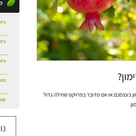
מ
גיזו
גיז
גיזו
מון?
התק
ון בעצמכם או אם מדובר בפרויקט שתילה גדול
שתי
ן.