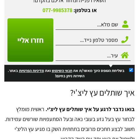
השאירו פנייה ונחזור אליכם בהקדם!
או בטלפון:
077-9985378
חזרו אליי
בשליחת הטופס הינך מאשר/ת את
תנאי השימוש
ואת
מדיניות הפרטיות
באתר.
השירות ניתן בחינם!
איך שותלים עץ ליצ'י?
בואו נדבר לרגע על איך שותלים עץ ליצ'י.
ראשית מומלץ
לבחור עץ בעל גזע בעובי נאה ובעל הסתעפויות שורשים עמידות.
חשוב לבצע חתכים מרובים בתחתית השק בו מגיע עץ הליצ'י
ולשתול את העץ יחד עם השק הקרוע.