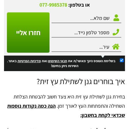
או בטלפון:
077-9985378
חזרו אליי
בשליחת הטופס הינך מאשר/ת את
תנאי השימוש
ואת
מדיניות הפרטיות
באתר.
השירות ניתן בחינם!
איך בוחרים גנן לשתילת עץ זית?
בחירת גנן לשתילת עץ זית היא צעד חשוב להבטחת הצלחת
השתילה והתפתחות העץ לאורך זמן.
הנה כמה נקודות נוספות
שכדאי לקחת בחשבון: