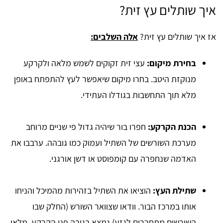
איך שותלים עץ זית?
אז איך שותלים עץ זית?
אלה השלבים:
בחירת מיקום:
עצי זית זקוקים לשמש מלאה ולקרקע
מנוקזת היטב. בחרו מיקום שיאפשר לעץ להתפתח באופן
מלא תוך התחשבות בגודלו העתידי.
הכנת הקרקע:
חפרו בור שיהיה גדול פי שניים מרוחב
מערכת השורשים של השתיל ועמוק כמו גובהה. ערבבו את
האדמה שנחפרה עם קומפוסט או דשן אורגני.
שתילת העץ:
הוציאו את השתיל בזהירות מהמיכל והניחו
אותו במרכז הבור. וודאו שצוואר השורש (החלק שבו
השורשים מתחברים לגזע) נמצא בגובה פני הקרקע. מלאו