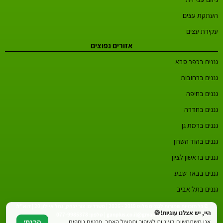
העתקת עצים
עקירת עצים
אזורים נפוצים
גננים בכפר סבא
גננים ברחובות
גננים בחיפה
גננים בחדרה
גננים ברמת גן
גננים בהוד השרון
גננים בראשון לציון
גננים בבאר שבע
גננים בתל אביב
© כל הזכויות שמורות לגננים פלוס 2019 - 2026 | משרדים: צור יצחק, נחל איילון 20 | דוא"ל:
היי, יש אצלנו עוגיות!🍪
ganplus.co.il@gmail.com | טלפון: 077-9985378
אנו משתמשים בעוגיות לשיפור ותפעול האתר. פרטים נוספים
הבנתי