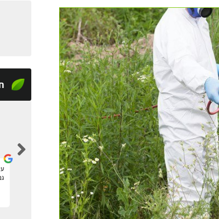
ח
tom raz
מצאתי דרך האתר גנן להקמה של גינה חדשה, שירות
עי
מעולה ומקצועי, תודה!
גנ