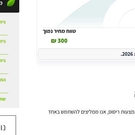
מ
גיזו
טווח מחיר נמוך
300 ₪
גיז
.
גיזו
התק
שתי
מצעות ריסוס, אנו ממליצים להשתמש באחד