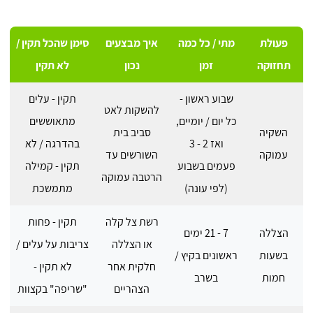
פעולת
מתי / כל כמה
איך מבצעים
סימן שהכל תקין /
תחזוקה
זמן
נכון
לא תקין
שבוע ראשון -
תקין - עלים
להשקות לאט
כל יום / יומיים,
מתאוששים
השקיה
סביב בית
ואז 2 - 3
בהדרגה / לא
עמוקה
השורשים עד
פעמים בשבוע
תקין - קמילה
הרטבה עמוקה
(לפי עונה)
מתמשכת
רשת צל קלה
תקין - פחות
הצללה
7 - 21 ימים
או הצללה
צריבות על עלים /
בשעות
ראשונים בקיץ /
חלקית אחר
לא תקין -
חמות
בשרב
הצהריים
"שריפה" בקצוות