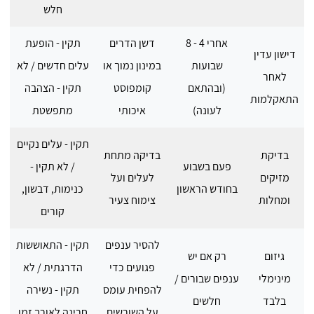
חלש
אחרי 4 - 8
דשן הדרים
תקין - הופעת
דישון עדין
שבועות
במינון נמוך או
עלים חדשים / לא
לאחר
(ובהתאם
קומפוסט
תקין - הצהבה
התאקלמות
לעונה)
איכותי
מתפשטת
תקין - עלים נקיים
בדיקת
בדיקה מתחת
פעם בשבוע
/ לא תקין -
מזיקים
לעלים ועל
בחודש הראשון
כנימות, דבשון,
ומחלות
צימוח צעיר
קורים
להסיר ענפים
תקין - התאוששות
גיזום
רק אם יש
פגועים כדי
הדרגתית / לא
מינימלי
ענפים שבורים /
להפחית עומס
תקין - נשירה
בלבד
חלשים
על השורשים
חריגה לאורך זמן