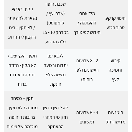
שכבת חיפוי
תקין - קרקע
מיד אחרי
(שבבי עץ /
חיפוי קרקע
נשארת לחה יותר
ההעתקה /
קומפוסט)
סביב הגזע
/ לא תקין - ריח
חידוש לפי צורך
במרחק 10 - 15
ריקבון ליד הגזע
ס"מ מהגזע
לקבע עם
תקין - העץ יציב /
קיבוע
2 - 8 שבועות
יתדות ורצועה
לא תקין - תזוזה
ותמיכה
ראשונים (לפי
גמישה שלא
חזקה ורעידות
לעץ
רוחות)
חונקת
ברוח
תקין - צמיחה
לא לדשן בדשן
מתונה / לא תקין -
הימנעות
4 - 6 שבועות
חזק מיד אחרי
צריבות ודחיפה
מדישון חזק
ראשונים
ההעתקה
מוגזמת של צימוח