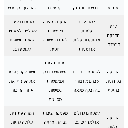
סינטטי
נדרש חיבור חזק
וקיפולים
שהריצוף נקי ויבש.
למרפסות
התקנה מהירה
מתאים בעיקר
סרט
קטנות
ואפשרות
לשוליים ולשטחים
הדבקה
ולהתקנות קלות
להסרה פשוטה
שאינם חשופים
דו־צדדי
או זמניות
יחסית
לעומס רב.
מפחיתה את
הדבקה
לשטחים בינוניים
השימוש בדבק
חשוב לקבע היטב
נקודתית
שבהם אין צורך
ומאפשרת
את הפינות ואת
בהיקף
בהדבקה מלאה
גמישות
אזורי החיבור.
מסוימת
לשטחים גדולים
מעניקה יציבות
הסרה עתידית
הדבקה
או לאזורים עם
גבוהה ומראה
עלולה להיות
מלאה