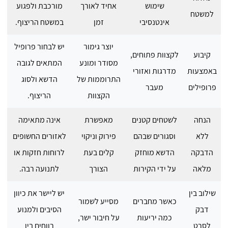
שימוש
אחיד לאורך
מורכבת ולפגוע
למשטח
אינטנסיבי
זמן
במשטח הריצוף.
יוצר גימור
יש לבחור פרופיל
קיבוע
לקצוות פתוחים,
מסודר ומונע
המתאים לגובה
באמצעות
מדרגות ואזורי
התרוממות של
הדשא ולסוג
פרופילים
מעבר
הקצוות
הריצוף.
הנחה
לשטחים קטנים
מאפשרת
אינה מתאימה
ללא
וסגורים שבהם
פירוק וניקוי
לאזורים החשופים
הדבקה
הדשא מוחזק
קלים בעת
לרוחות חזקות או
מלאה
על ידי הקירות
הצורך
לתנועה רבה.
שילוב בין
יש ליישר את כיוון
כאשר מחברים
מסייע לשמור
דבק
הסיבים ולמנוע
כמה יריעות
על חיבור ישר,
לסרט
רווחים בין