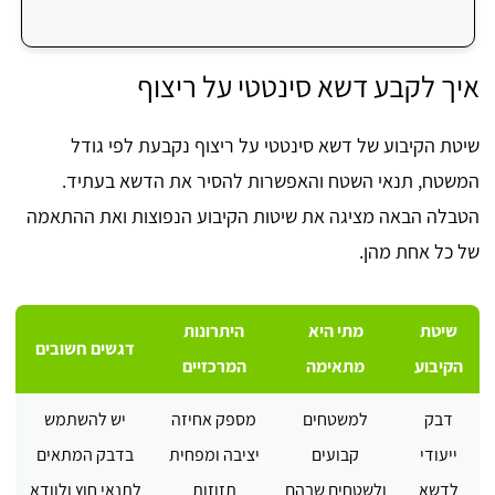
איך לקבע דשא סינטטי על ריצוף
שיטת הקיבוע של דשא סינטטי על ריצוף נקבעת לפי גודל
המשטח, תנאי השטח והאפשרות להסיר את הדשא בעתיד.
הטבלה הבאה מציגה את שיטות הקיבוע הנפוצות ואת ההתאמה
של כל אחת מהן.
שיטת
מתי היא
היתרונות
דגשים חשובים
הקיבוע
מתאימה
המרכזיים
דבק
למשטחים
מספק אחיזה
יש להשתמש
ייעודי
קבועים
יציבה ומפחית
בדבק המתאים
לדשא
ולשטחים שבהם
תזוזות
לתנאי חוץ ולוודא