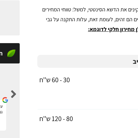
ים את הדשא הסינטטי, למשל: טווחי המחירים
ים הם זהים, לעומת זאת, עלות התקנה על גבי
 מחירון חלקי לדוגמא:
ח
ב
30 - 60 ש''ח
tom raz
מצאתי דרך האתר גנן להקמה של גינה חדשה, שירות
עי
מעולה ומקצועי, תודה!
גנ
80 - 120 ש''ח