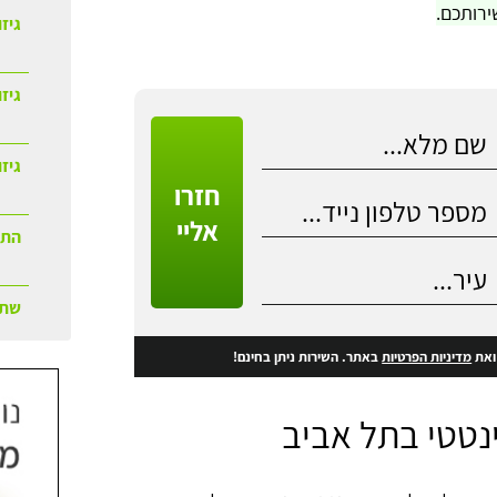
ירותכם.
גיזו
גיז
גיזו
חזרו
אליי
התק
שתי
את
מדיניות הפרטיות
באתר. השירות ניתן בחינם!
נטטי בתל אביב