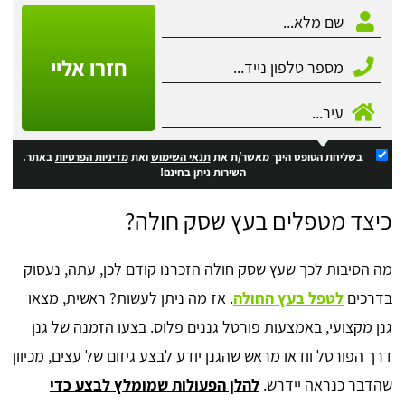
חזרו אליי
בשליחת הטופס הינך מאשר/ת את
תנאי השימוש
ואת
מדיניות הפרטיות
באתר.
השירות ניתן בחינם!
כיצד מטפלים בעץ שסק חולה?
מה הסיבות לכך שעץ שסק חולה הזכרנו קודם לכן, עתה, נעסוק
בדרכים
לטפל בעץ החולה
. אז מה ניתן לעשות? ראשית, מצאו
גנן מקצועי, באמצעות פורטל גננים פלוס. בצעו הזמנה של גנן
דרך הפורטל וודאו מראש שהגנן יודע לבצע גיזום של עצים, מכיוון
שהדבר כנראה יידרש.
להלן הפעולות שמומלץ לבצע כדי