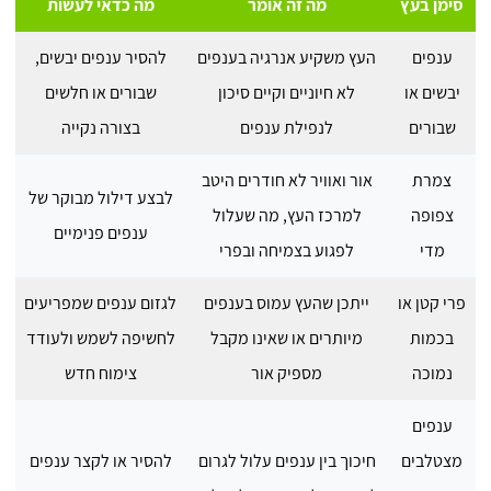
סימן בעץ
מה זה אומר
מה כדאי לעשות
ענפים
העץ משקיע אנרגיה בענפים
להסיר ענפים יבשים,
יבשים או
לא חיוניים וקיים סיכון
שבורים או חלשים
שבורים
לנפילת ענפים
בצורה נקייה
צמרת
אור ואוויר לא חודרים היטב
לבצע דילול מבוקר של
צפופה
למרכז העץ, מה שעלול
ענפים פנימיים
מדי
לפגוע בצמיחה ובפרי
פרי קטן או
ייתכן שהעץ עמוס בענפים
לגזום ענפים שמפריעים
בכמות
מיותרים או שאינו מקבל
לחשיפה לשמש ולעודד
נמוכה
מספיק אור
צימוח חדש
ענפים
מצטלבים
חיכוך בין ענפים עלול לגרום
להסיר או לקצר ענפים