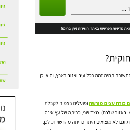
גיזו
גיז
את
מדיניות הפרטיות
באתר. השירות ניתן בחינם!
גיזו
וקית?
התק
שובה תהיה זהה בכל עיר ואזור בארץ, והיא: כן
שתי
ם כורת עצים מורשה
ופועלים בצמוד לקבלת
 באזור שלכם). מצד שני, כריתה של עץ אינה
וגם לא מוציאים היתר כריתה מהרשויות. לכן,