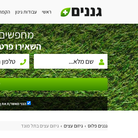
ראשי
עבודות גינון
הקמת 
מחפשים 
השאירו פרטי
ש
הנני מאשר/ת את
ת
גננים פלוס
גיזום עצים
גיזום עצים בתל מונד