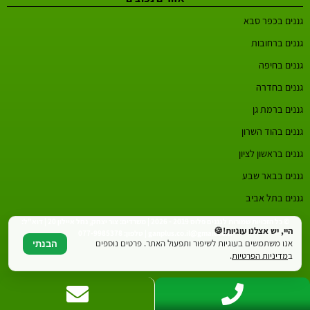
גננים בכפר סבא
גננים ברחובות
גננים בחיפה
גננים בחדרה
גננים ברמת גן
גננים בהוד השרון
גננים בראשון לציון
גננים בבאר שבע
גננים בתל אביב
© כל הזכויות שמורות לגננים פלוס 2019 - 2026 | משרדים: צור יצחק, נחל איילון 20 | דוא"ל:
היי, יש אצלנו עוגיות!🍪
ganplus.co.il@gmail.com | טלפון: 077-9985378
אנו משתמשים בעוגיות לשיפור ותפעול האתר. פרטים נוספים
הבנתי
ב
מדיניות הפרטיות
.