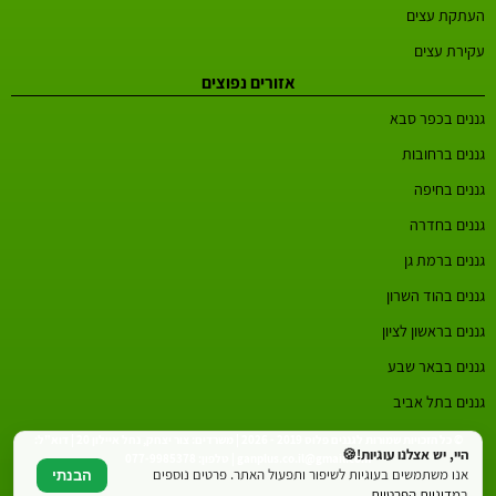
העתקת עצים
עקירת עצים
אזורים נפוצים
גננים בכפר סבא
גננים ברחובות
גננים בחיפה
גננים בחדרה
גננים ברמת גן
גננים בהוד השרון
גננים בראשון לציון
גננים בבאר שבע
גננים בתל אביב
© כל הזכויות שמורות לגננים פלוס 2019 - 2026 | משרדים: צור יצחק, נחל איילון 20 | דוא"ל:
היי, יש אצלנו עוגיות!🍪
ganplus.co.il@gmail.com | טלפון: 077-9985378
אנו משתמשים בעוגיות לשיפור ותפעול האתר. פרטים נוספים
הבנתי
ב
מדיניות הפרטיות
.