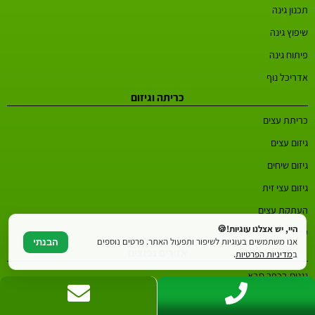
תכנון גינה
שיפוץ גינה
פיתוח גינה
אדריכל נוף
כריתה וגיזום
כריתת עצים
גיזום עצים
גיזום שיחים
גיזום עצי זית
העתקת עצים
היי, יש אצלנו עוגיות!🍪
עקירת עצים
אנו משתמשים בעוגיות לשיפור ותפעול האתר. פרטים נוספים
הבנתי
אזורים נפוצים
ב
מדיניות הפרטיות
.
גננים בכפר סבא
גננים ברחובות