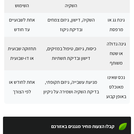
השקיה
השימוש
גינת גג או
השקיה, דישון, גיזום צמחים
אחת לשבועיים
מרפסת
ובדיקת ניקוז
עד חודש
גינה גדולה
כיסוח, גיזום, טיפול במזיקים,
תחזוקה שבועית
או שטח
דישון ובדיקת תשתיות
או דו-שבועית
משותף
נכס שאינו
מניעת עשבייה, גיזום תקופתי,
אחת לחודש או
מאוכלס
בדיקת השקיה ושמירה על ניקיון
לפי הצורך
באופן קבוע
קבלו הצעות מחיר מגננים באזורכם