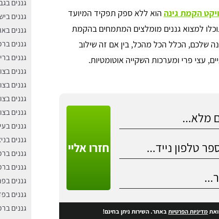
גננים בג
יקט הקמת גינה
הוא ללא ספק תפקיד המיועד
גננים בי
 תוכלו למצוא גננים מומלצים המתמחים בהקמת
גננים באו
ינה שלכם, הכלל הכל מהכל, בין אם זה שילוב
גננים בר
גננים ברי
ים, עצי פרי ומערכות השקייה אוטומטיות.
גננים בצו
גננים בצוק
גננים בצו
גננים בצו
גננים בעי
גננים בניצ
חזרו אליי
גננים בר
גננים בר
גננים בפ
גננים בפד
גננים בר
את
מדיניות הפרטיות
באתר. השירות ניתן בחינם!