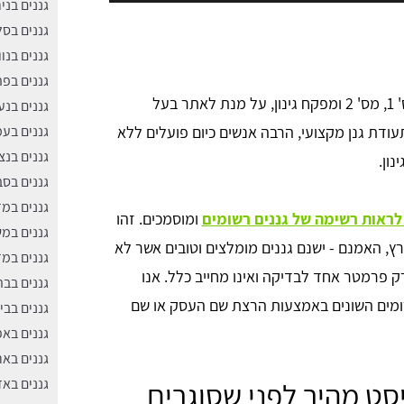
גננים בניר
גננים בס
גננים בנוו
גננים בפ
לא רבים יודעים, אך לגננים יש תעודות הסמכה, גנן מס' 1, מס' 2 ומפקח גינון, על מנת לאתר בעל
גננים בנע
ודת גנן מקצועי, הרבה אנשים כיום פועלים ללא
גננים בע
גננים בנצ
ון.
גננים בסבי
גננים במ
 לראות רשימה של גננים רשומים
ומוסמכים. זהו
גננים במ
ץ, האמנם - ישנם גננים מומלצים וטובים אשר לא
גננים במז
רק פרמטר אחד לבדיקה ואינו מחייב כלל. אנו
גננים בב
ומים השונים באמצעות הרצת שם העסק או שם
גננים בבי
גננים בא
גננים באר
גננים באז
יסט מהיר לפני שסוגרים