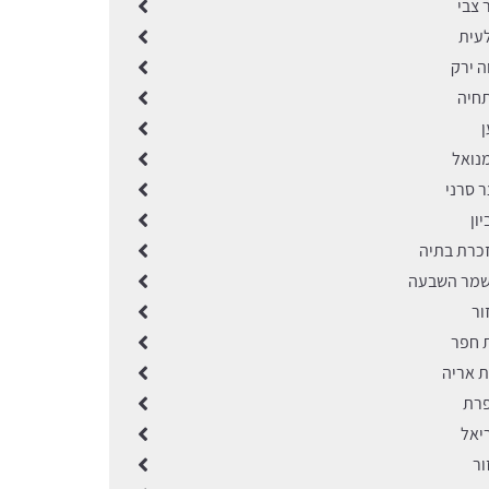
 צבי
לעית
ה ירק
תחיה
ן
מנואל
ר סרני
ון
זכרת בתיה
שמר השבעה
ור
ת חפר
ת אריה
פרת
יאל
ור