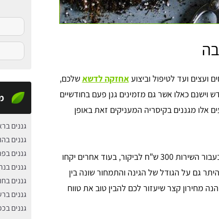
בה
ם ועצים ועד לטיפול וביצוע
אחזקה לדשא
שלכם,
דש וישנם כאלו אשר גם מזמינים גנן פעם בחודשיים
מ
עים אלו מגננים בקיסריה המעניקים זאת באופן
גננים ברא
גננים בהו
גננים בפ
וכמה עולה אחזקת גינה? ישנם גננים בקיסריה שיקחו בעבור השירות 300 ש"ח לביקור, בעוד אחרים יקחו
גננים בנת
 היתר גם על הגודל של הגינה והתמחור שונה בין
גננים בחול
 מ"ר לאחזקת גינה שגודלה הוא 100 מ"ר. הנה מחירון קצר שיעזור לכם להבין טוב את טווח
גננים ברע
גננים בכ