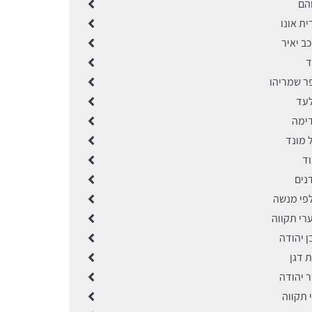
והם
ית אונו
כב יאיר
ד
פר שמריהו
לעד
דימה
 מונד
וד
נים
לפי מנשה
רי תקווה
ן יהודה
ת דגן
ר יהודה
י תקווה