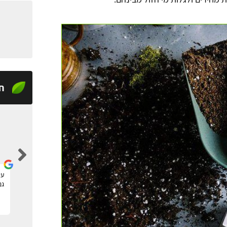
ח
tom raz
מצאתי דרך האתר גנן להקמה של גינה חדשה, שירות
עי
מעולה ומקצועי, תודה!
גנ