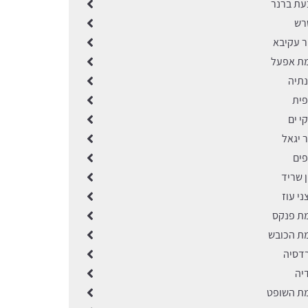
בעת ברנר
שרש
ר עקיבא
מת אפעל
נתיה
פית
י ים
ר יגאל
פים
ן שריד
ני עוז
מת פנקס
מת הכובש
רדסיה
יה
מת השופט