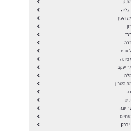
ת גן
רצליה
ש העין
ון
רכז
דרה
 אביב
 ציונה
ר יעקב
מלה
מת השרון
נה
 ים
ר יונה
עתיים
י ברק