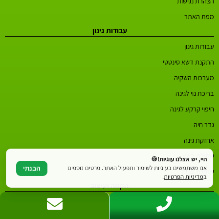
הצהרת נגישות
מפת האתר
עבודות גינון
עבודות גינון
התקנת דשא סינטטי
מערכות השקיה
בריכת נוי לגינה
חיפוי קרקע לגינה
גדר חיה
אחזקת גינה
שתילת דשא
היי, יש אצלנו עוגיות!🍪
אנו משתמשים בעוגיות לשיפור ותפעול האתר. פרטים נוספים
הבנתי
שתילת עצים
ב
מדיניות הפרטיות
.
הקמה ועיצוב
עיצוב גינה
עיצוב גינות גג