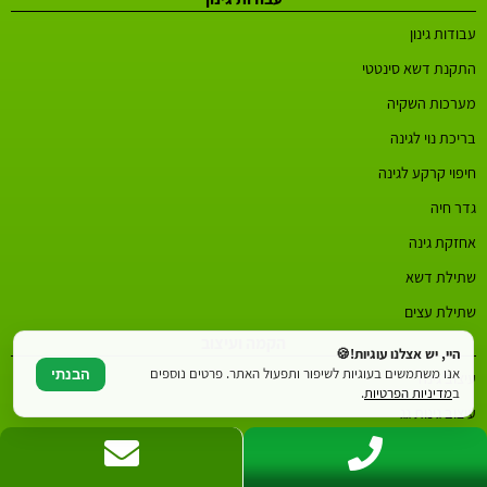
עבודות גינון
התקנת דשא סינטטי
מערכות השקיה
בריכת נוי לגינה
חיפוי קרקע לגינה
גדר חיה
אחזקת גינה
שתילת דשא
שתילת עצים
הקמה ועיצוב
היי, יש אצלנו עוגיות!🍪
אנו משתמשים בעוגיות לשיפור ותפעול האתר. פרטים נוספים
הבנתי
עיצוב גינה
ב
מדיניות הפרטיות
.
עיצוב גינות גג
הקמת גינה
תכנון גינה