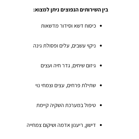
בין השירותים הנפוצים ניתן למצוא:
כיסוח דשא וסידור מדשאות
ניקוי עשבים, עלים ופסולת גינה
גיזום שיחים, גדר חיה ועצים
anna lipaz
שתילת פרחים, עצים וצמחי נוי
טיפול במערכת השקיה קיימת
ממש כמו שכתוב. מקבלים כמה הצעות ומשווים מחירים!
עשיתי זאת והצלחתי גם לחסוך בעלות וגם לקבל שירות מעל
למצופה, תודה רבה לכם!
דישון, ריענון אדמה ושיקום צמחייה