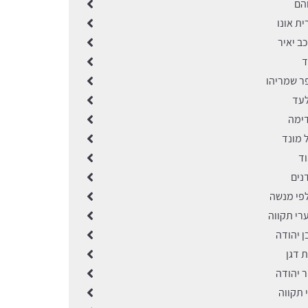
והם
ית אונו
כב יאיר
ד
פר שמריהו
לעד
דימה
 מונד
וד
נים
לפי מנשה
רי תקווה
ן יהודה
ת דגן
ר יהודה
י תקווה