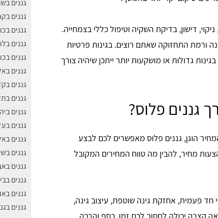
גננים בש
גננים בקר
, ניקוי, דישון, בדיקת השקיה וטיפול כללי בצמחייה.
גננים בכו
גננים בלו
ונה ורמת התחזוקה שאתם רוצים. בגינות פרטיות
גננים בכ
ינות גדולות או מושקעות יותר ייתכן שיהיה צורך
גננים בא
גננים בק
גננים בתל
רך גננים פלוס?
גננים ביה
גננים בעד
חיר הוגן, גננים פלוס מאפשרים לכם לבצע
גננים בא
גננים בשע
הצעות מחיר, להבין מה טווח המחירים המקובל
גננים באב
גננים בבי
גננים באו
 חד פעמית, אחזקת גינה שוטפת, עיצוב גינה,
גננים בגנ
וואה קצרה יכולה לחסוך לכם זמן, כסף והרבה