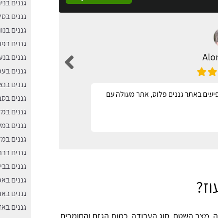
גננים בניר
גננים בס
גננים בנוו
גננים בפ
Alo
גננים בנע
גננים בע
גננים בנצ
יעים באתר גננים פלוס, אתר מעולה עם
מאד נגיש
גננים בסבי
גננים במ
גננים במ
גננים במז
גננים בב
גננים בבי
גננים בא
וז?
גננים באר
גננים באז
נה, מצב השטח, סוג העבודה, כמות הגזם והחומרים