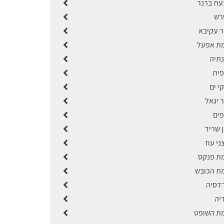
בעת ברנר
שרש
ר עקיבא
מת אפעל
נתיה
פית
י ים
ר יגאל
פים
ן שריד
ני עוז
מת פנקס
מת הכובש
רדסיה
יה
מת השופט