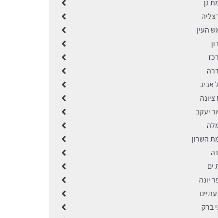
ת גן
רצליה
ש העין
ון
רכז
דרה
 אביב
 ציונה
ר יעקב
מלה
מת השרון
נה
 ים
ר יונה
עתיים
י ברק