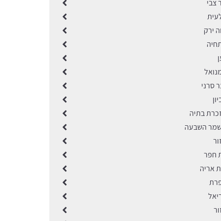
 צבי
לעית
ה ירק
תחיה
oved kedem
ן
מנואל
ר סרני
ון
זכרת בתיה
שמר השבעה
ור
ת חפר
ת אריה
פרת
יאל
ור