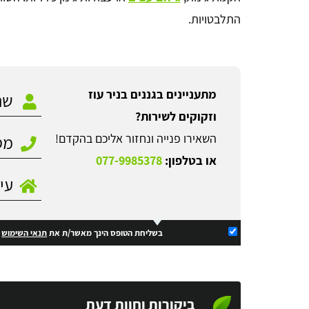
התלבטויות.
מתעניינים בגננים בניר עוז
וזקוקים לשירות?
השאירו פנייה ונחזור אליכם בהקדם!
או בטלפון:
077-9985378
בשליחת הטופס הינך מאשר/ת את
תנאי השימוש
ו
ביקורות וחוות דעת