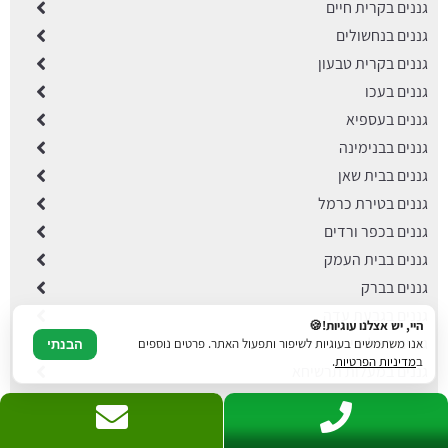
גננים בקרית חיים
גננים בנחשולים
גננים בקרית טבעון
גננים בעכו
גננים בעספיא
גננים בבנימינה
גננים בבית שאן
גננים בטירת כרמל
גננים בכפר ורדים
גננים בבית העמק
גננים בברק
גננים בגבעת עדה
היי, יש אצלנו עוגיות!🍪
גננים בשלומי
אנו משתמשים בעוגיות לשיפור ותפעול האתר. פרטים נוספים
הבנתי
ב
מדיניות הפרטיות
.
גננים במעלות תרשיחא
גננים בחצור הגלילית
גננים בראש פינה