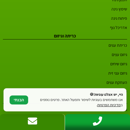
שיפוץ גינה
פיתוח גינה
אדריכל נוף
כריתה וגיזום
כריתת עצים
גיזום עצים
גיזום שיחים
גיזום עצי זית
העתקת עצים
עקירת עצים
היי, יש אצלנו עוגיות!🍪
אזורים נפוצים
אנו משתמשים בעוגיות לשיפור ותפעול האתר. פרטים נוספים
הבנתי
ב
מדיניות הפרטיות
.
גננים בכפר סבא
גננים ברחובות
גננים בחיפה