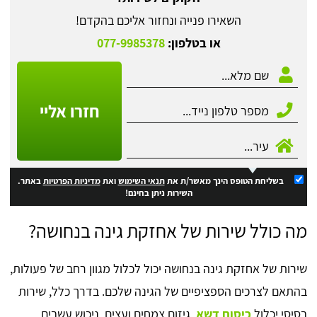
השאירו פנייה ונחזור אליכם בהקדם!
או בטלפון:
077-9985378
חזרו אליי
בשליחת הטופס הינך מאשר/ת את
תנאי השימוש
ואת
מדיניות הפרטיות
באתר.
השירות ניתן בחינם!
מה כולל שירות של אחזקת גינה בנחושה?
שירות של אחזקת גינה בנחושה יכול לכלול מגוון רחב של פעולות,
בהתאם לצרכים הספציפיים של הגינה שלכם. בדרך כלל, שירות
בסיסי יכלול
כיסוח דשא
, גיזום צמחים ועצים, ניכוש עשבים,