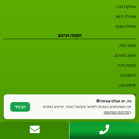
אחזקת גינה
שתילת דשא
שתילת עצים
הקמה ועיצוב
עיצוב גינה
עיצוב גינות גג
הקמת גינה
תכנון גינה
שיפוץ גינה
פיתוח גינה
היי, יש אצלנו עוגיות!🍪
אדריכל נוף
אנו משתמשים בעוגיות לשיפור ותפעול האתר. פרטים נוספים
הבנתי
ב
מדיניות הפרטיות
.
כריתה וגיזום
כריתת עצים
גיזום עצים