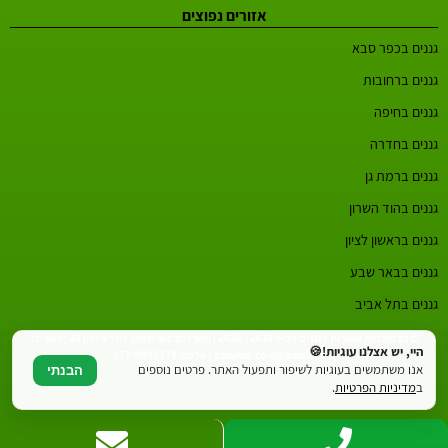
אזורים נפוצים
גננים בכפר סבא
גננים ברחובות
גננים בחיפה
גננים בחדרה
גננים ברמת גן
גננים בהוד השרון
גננים בראשון לציון
גננים בבאר שבע
גננים בתל אביב
© כל הזכויות שמורות לגננים פלוס 2019 - 2026 | משרדים: צור יצחק, נחל איילון 20 | דוא"ל:
היי, יש אצלנו עוגיות!🍪
ganplus.co.il@gmail.com | טלפון: 077-9985378
אנו משתמשים בעוגיות לשיפור ותפעול האתר. פרטים נוספים
הבנתי
ב
מדיניות הפרטיות
.