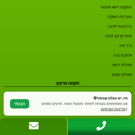
התקנת דשא סינטטי
מערכות השקיה
בריכת נוי לגינה
חיפוי קרקע לגינה
גדר חיה
אחזקת גינה
שתילת דשא
שתילת עצים
הקמה ועיצוב
עיצוב גינה
היי, יש אצלנו עוגיות!🍪
עיצוב גינות גג
אנו משתמשים בעוגיות לשיפור ותפעול האתר. פרטים נוספים
הבנתי
ב
מדיניות הפרטיות
.
הקמת גינה
תכנון גינה
שיפוץ גינה