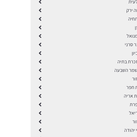
לעית
ה ירק
תחיה
ן
מנואל
ר סרני
ון
זכרת בתיה
שמר השבעה
ור
ת חפר
ת אריה
פרת
יאל
ור
י יהודה