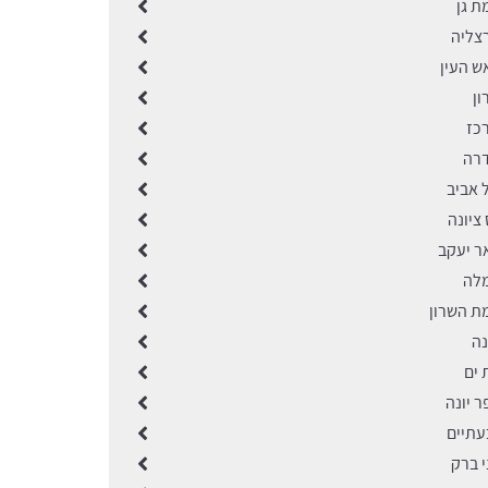
ת גן
רצליה
ש העין
ון
רכז
דרה
 אביב
 ציונה
ר יעקב
מלה
מת השרון
נה
 ים
ר יונה
עתיים
י ברק