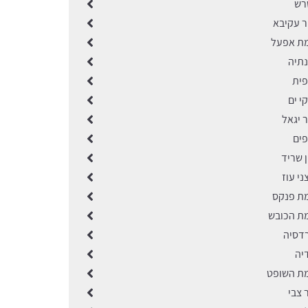
שרש
ר עקיבא
מת אפעל
נתיה
פית
י ים
ר יגאל
פים
ן שריד
ני עוז
מת פנקס
מת הכובש
רדסיה
יה
מת השופט
 צבי