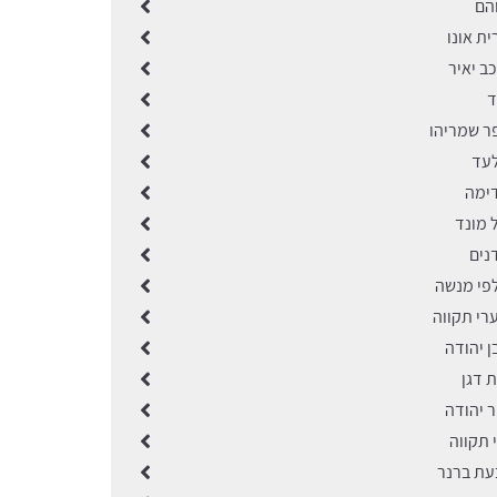
והם
ית אונו
כב יאיר
ד
פר שמריהו
לעד
דימה
 מונד
נים
לפי מנשה
רי תקווה
ן יהודה
ת דגן
ר יהודה
י תקווה
בעת ברנר