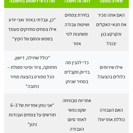
שאלה נפוצה
למה זה חשוב?
מה כדאי לשמוע בתשובה
האם אתה מכיר
בחירת צמחים
"כן, עבדתי באזור ואני יודע
את תנאי האקלים
ושיטות עבודה
אילו צמחים מחזיקים מעמד
והקרקע בגן
משתנות לפי
בשמש והחום של הקיץ"
יבנה?
אזור
"כולל שתילה, דישון,
כדי להבין מה
אילו שירותים
תחזוקה, ציוד ופינוי פסולת –
בדיוק מקבלים
כלולים בהצעה?
הכל מפורט בהצעת מחיר
במחיר שניתן
כתובה"
אחריות מבטיחה
"אני נותן אחריות של 3–6
האם העבודה
שקט נפשי
חודשים על צמחים ועבודות
כוללת אחריות?
לאחר סיום
גינון"
העבודה