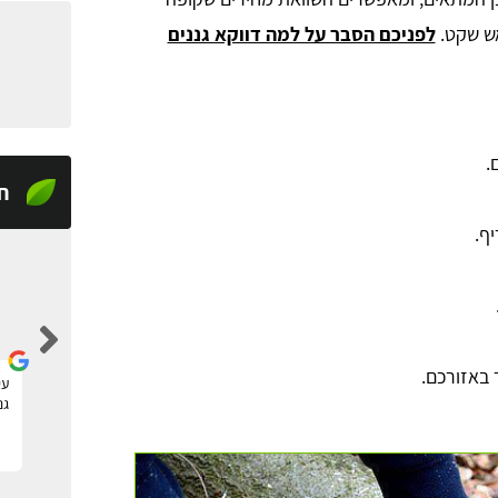
אש שקט.
לפניכם הסבר על למה דווקא גננים
.
ח
יף.
tom raz
 באזורכם.
מצאתי דרך האתר גנן להקמה של גינה חדשה, שירות
עי
מעולה ומקצועי, תודה!
גנ