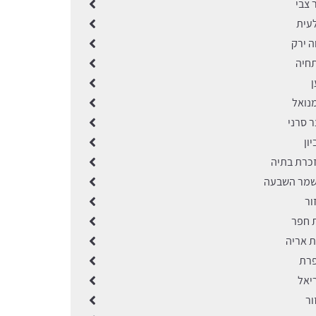
 צבי
לעית
ה ירק
תחיה
ן
מנואל
ר סרני
ון
זכרת בתיה
שמר השבעה
ור
ת חפר
ת אריה
פרת
יאל
ור