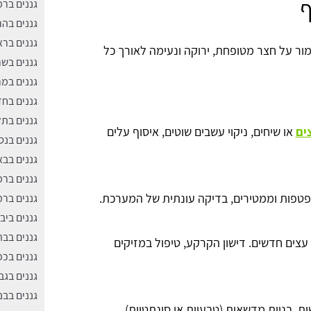
ף
גננים ברמ
גננים בה
גננים ברא
לשמור על חצר מטופחת, ירוקה ונעימה לאורך כל
גננים בשר
גננים במ
גננים בח
גננים בתל
ים
או שיחים, ניקוי עשבים שוטים, איסוף עלים
גננים בנס
גננים בבא
גננים בר
פטפות וממטירים, בדיקה עונתית של המערכת.
גננים בר
גננים ביב
גננים בבת
צים חדשים. דישון הקרקע, טיפול במזיקים
גננים בכפ
גננים בגב
גננים בבנ
ת, בניית מדשאות (טבעיות או סינתטיות).