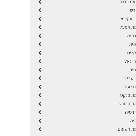
בעת ברנר
שרש
ר עקיבא
מת אפעל
נתיה
פית
י ים
ר יגאל
פים
ן שריד
ני עוז
מת פנקס
מת הכובש
רדסיה
יה
מת השופט