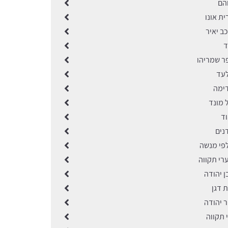
והם
ית אונו
כב יאיר
ד
פר שמריהו
לעד
דימה
 מונד
וד
נים
לפי מנשה
רי תקווה
ן יהודה
ת דגן
ר יהודה
י תקווה