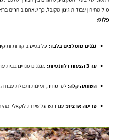
מול מחירון עבודות גינון מקובל, כך שאתם בוחרים בר
פלוס:
גננים מומלצים בלבד
:
על בסיס ביקורות ותיקים
עד 3 הצעות רלוונטיות
:
מגננים פנויים בבית ער
anna lipaz
השוואה קלה
:
לפי מחיר, זמינות ותכולת עבודה.
פריסה ארצית
:
עם דגש על שירות לוקאלי ומהיר
ממש כמו שכתוב. מקבלים כמה הצעות ומשווים מחירים!
עשיתי זאת והצלחתי גם לחסוך בעלות וגם לקבל שירות מעל
למצופה, תודה רבה לכם!