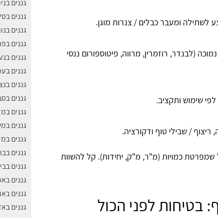
גננים בניר
גננים בס
ע לשתילה ומעבר כבלים / צנרות מוגן.
גננים בנוו
גננים בפ
כה (לבנדר, רוזמרין, מרווה, פיטוספורום ננסי
גננים בנע
גננים בע
גננים בנצ
גננים בסבי
פי שימוש ותקציב.
גננים במ
גננים במ
יצוף / שבילי טוף ודקורציה.
גננים במז
גננים בב
שמפרטת כמויות (מ"ר, מ"ק, יחידות). קל להשוות
גננים בבי
גננים בא
גננים באר
: בטיחות לפני הכול
גננים באז