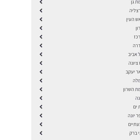
ת גן
רצליה
ש העין
ון
רכז
דרה
 אביב
 ציונה
ר יעקב
מלה
מת השרון
נה
 ים
ר יונה
עתיים
י ברק