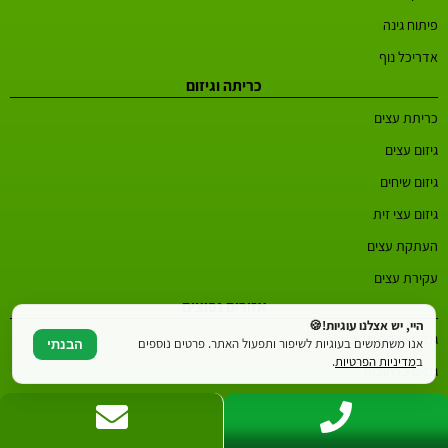
פיתוח גינה
אדריכל נוף
כריתה וגיזום
כריתת עצים
גיזום עצים
גיזום שיחים
גיזום עצי זית
העתקת עצים
עקירת עצים
אזורים נפוצים
היי, יש אצלנו עוגיות!🍪
גננים בכפר סבא
אנו משתמשים בעוגיות לשיפור ותפעול האתר. פרטים נוספים
הבנתי
ב
מדיניות הפרטיות
.
גננים ברחובות
גננים בחיפה
גננים בחדרה