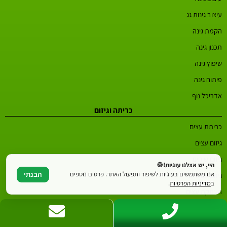
עיצוב גינות גג
הקמת גינה
תכנון גינה
שיפוץ גינה
פיתוח גינה
אדריכל נוף
כריתה וגיזום
כריתת עצים
גיזום עצים
גיזום שיחים
היי, יש אצלנו עוגיות!🍪
אנו משתמשים בעוגיות לשיפור ותפעול האתר. פרטים נוספים
גיזום עצי זית
הבנתי
ב
מדיניות הפרטיות
.
העתקת עצים
עקירת עצים
אזורים נפוצים