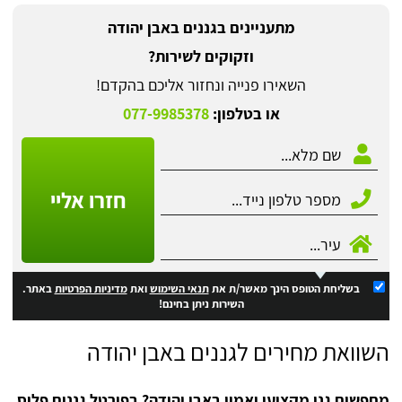
מתעניינים בגננים באבן יהודה
וזקוקים לשירות?
השאירו פנייה ונחזור אליכם בהקדם!
או בטלפון:
077-9985378
חזרו אליי
בשליחת הטופס הינך מאשר/ת את
תנאי השימוש
ואת
מדיניות הפרטיות
באתר.
השירות ניתן בחינם!
השוואת מחירים לגננים באבן יהודה
מחפשים גנן מקצועי ואמין באבן יהודה? בפורטל גננים פלוס